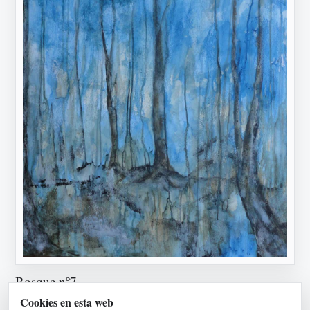
Bosque nº7
Cookies en esta web
2015 · Acrílico/lienzo