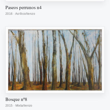
Paseos perrunos n4
2016 · Acrílico/lienzo
Bosque nº8
2015 · Mixta/lienzo